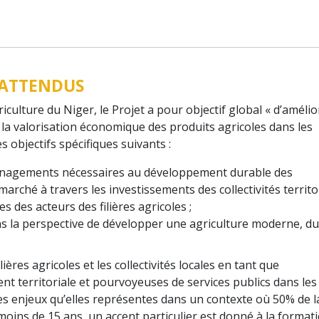
S ATTENDUS
iculture du Niger, le Projet a pour objectif global « d’amélio
la valorisation économique des produits agricoles dans les
s objectifs spécifiques suivants :
ménagements nécessaires au développement durable des
arché à travers les investissements des collectivités territor
es des acteurs des filières agricoles ;
ans la perspective de développer une agriculture moderne, d
ières agricoles et les collectivités locales en tant que
t territoriale et pourvoyeuses de services publics dans les
s enjeux qu’elles représentes dans un contexte où 50% de l
ins de 15 ans, un accent particulier est donné à la formati