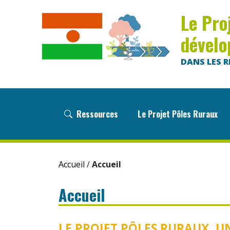
Le Pro
dévelo
DANS LES R
Ressources
Le Projet Pôles Ruraux
A
Accueil
/
Accueil
Accueil
LE PROJET PÔLES RURAUX, U