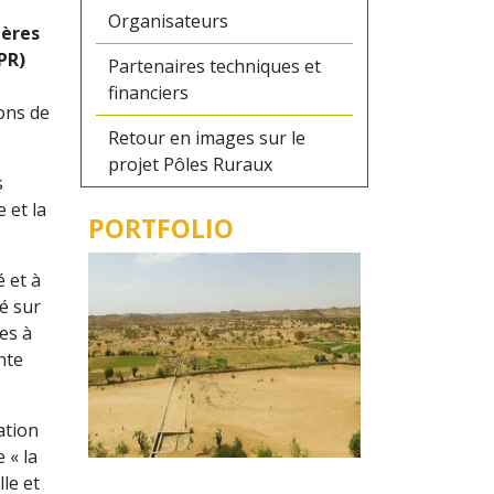
Organisateurs
ières
PR)
Partenaires techniques et
financiers
ons de
Retour en images sur le
projet Pôles Ruraux
s
 et la
PORTFOLIO
é et à
né sur
es à
nte
ation
 « la
le et