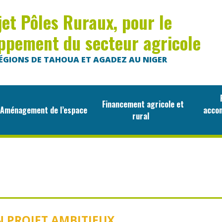
jet Pôles Ruraux, pour le
ppement du secteur agricole
ÉGIONS DE TAHOUA ET AGADEZ AU NIGER
F
Financement agricole et
ménagement de l’espace
acco
rural
N PROJET AMBITIEUX