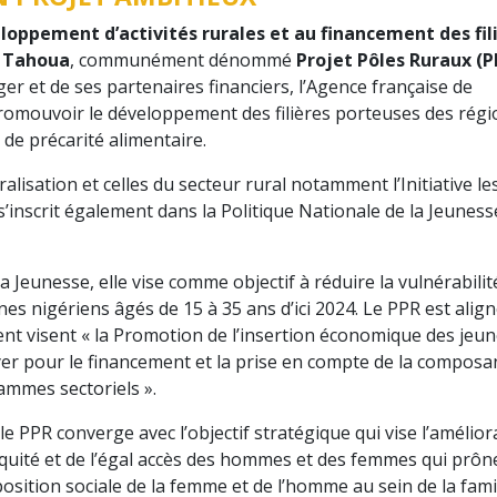
loppement d’activités rurales et au financement des fil
e Tahoua
, communément dénommé
Projet Pôles Ruraux (P
r et de ses partenaires financiers, l’Agence française de
omouvoir le développement des filières porteuses des régi
 de précarité alimentaire.
ralisation et celles du secteur rural notamment l’Initiative le
s’inscrit également dans la Politique Nationale de la Jeunesse
a Jeunesse, elle vise comme objectif à réduire la vulnérabilit
es nigériens âgés de 15 à 35 ans d’ici 2024. Le PPR est alig
ent visent « la Promotion de l’insertion économique des jeun
doyer pour le financement et la prise en compte de la composa
ammes sectoriels ».
le PPR converge avec l’objectif stratégique qui vise l’amélior
équité et de l’égal accès des hommes et des femmes qui prône
position sociale de la femme et de l’homme au sein de la famil