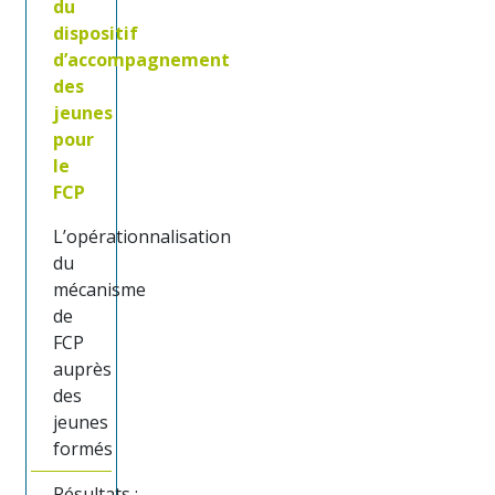
du
dispositif
d’accompagnement
des
jeunes
pour
le
FCP
L’opérationnalisation
du
mécanisme
de
FCP
auprès
des
jeunes
formés
Résultats :